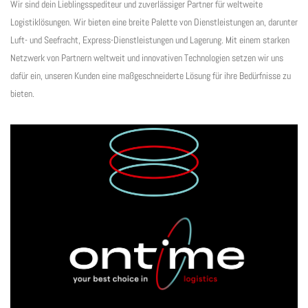
Wir sind dein Lieblingsspediteur und zuverlässiger Partner für weltweite
Logistiklösungen. Wir bieten eine breite Palette von Dienstleistungen an, darunter
Luft- und Seefracht, Express-Dienstleistungen und Lagerung. Mit einem starken
Netzwerk von Partnern weltweit und innovativen Technologien setzen wir uns
dafür ein, unseren Kunden eine maßgeschneiderte Lösung für ihre Bedürfnisse zu
bieten.